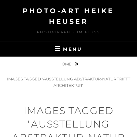
Skip
PHOTO-ART HEIKE
to
content
HEUSER
PHOTOGRAPHIE IM FLUSS
MENU
HOME
IMAGES TAGGED "AUSSTELLUNG ABSTRAKTUR-NATUR TRIFFT
ARCHITEKTUR"
IMAGES TAGGED
"AUSSTELLUNG