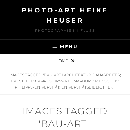
Skip
PHOTO-ART HEIKE
to
content
HEUSER
PHOTOGRAPHIE IM FLUSS
MENU
HOME
IMAGES TAGGED "BAU-ART I ARCHITEKTUR; BAUARBEITER;
BAUSTELLE; CAMPUS FIRMANEI; MARBURG; MENSCHEN;
PHILIPPS-UNIVERSITÄT; UNIVERSITÄTSBIBLIOTHEK;"
IMAGES TAGGED
"BAU-ART I