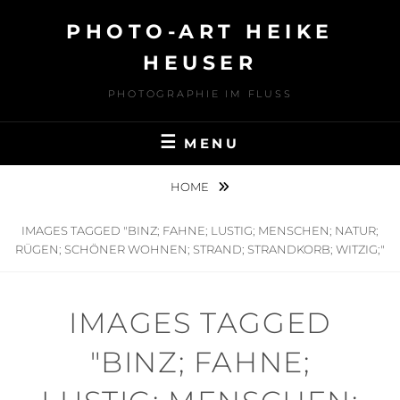
Skip
PHOTO-ART HEIKE
to
content
HEUSER
PHOTOGRAPHIE IM FLUSS
MENU
HOME
IMAGES TAGGED "BINZ; FAHNE; LUSTIG; MENSCHEN; NATUR;
RÜGEN; SCHÖNER WOHNEN; STRAND; STRANDKORB; WITZIG;"
IMAGES TAGGED
"BINZ; FAHNE;