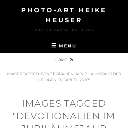
Skip
PHOTO-ART HEIKE
to
content
HEUSER
PHOTOGRAPHIE IM FLUSS
MENU
HOME
IMAGES TAGGED "DEVOTIONALIEN IM JUBILÄUMSJAHR DER
HEILIGEN ELISABETH 2007"
IMAGES TAGGED
"DEVOTIONALIEN IM