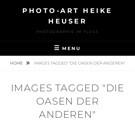
Skip
PHOTO-ART HEIKE
to
content
HEUSER
PHOTOGRAPHIE IM FLUSS
MENU
HOME
IMAGES TAGGED "DIE OASEN DER ANDEREN"
IMAGES TAGGED "DIE
OASEN DER
ANDEREN"