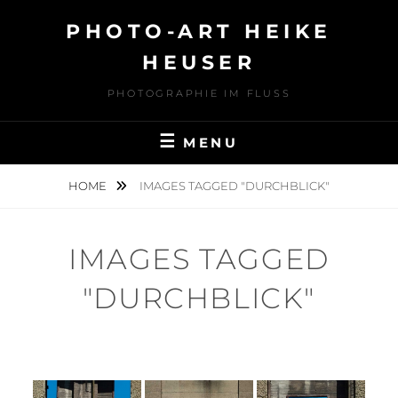
Skip
PHOTO-ART HEIKE
to
content
HEUSER
PHOTOGRAPHIE IM FLUSS
MENU
HOME
IMAGES TAGGED "DURCHBLICK"
IMAGES TAGGED
"DURCHBLICK"