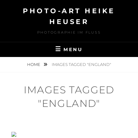
Skip
PHOTO-ART HEIKE
to
content
HEUSER
PHOTOGRAPHIE IM FLUSS
MENU
HOME
IMAGES TAGGED "ENGLAND"
IMAGES TAGGED
"ENGLAND"