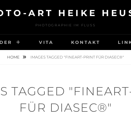
OTO-ART HEIKE HEU
PHOTOGRAPHIE IM FLUSS
LDER
VITA
KONTAKT
LIN
HOME
IMAGES TAGGED "FINEART-PRINT FÜR DIASEC®"
S TAGGED "FINEART
FÜR DIASEC®"