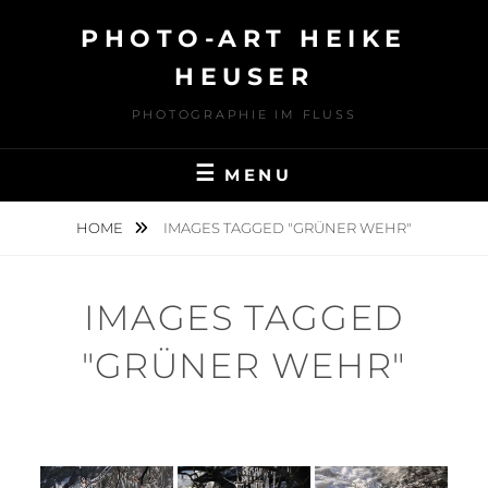
Skip
PHOTO-ART HEIKE
to
content
HEUSER
PHOTOGRAPHIE IM FLUSS
MENU
HOME
IMAGES TAGGED "GRÜNER WEHR"
IMAGES TAGGED
"GRÜNER WEHR"