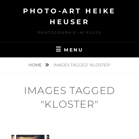
Skip
PHOTO-ART HEIKE
to
content
HEUSER
PHOTOGRAPHIE IM FLUSS
MENU
HOME
IMAGES TAGGED "KLOSTER"
IMAGES TAGGED
"KLOSTER"