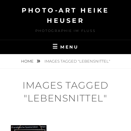
Skip
PHOTO-ART HEIKE
to
content
HEUSER
PHOTOGRAPHIE IM FLUSS
MENU
HOME
IMAGES TAGGED "LEBENSNITTEL"
IMAGES TAGGED
"LEBENSNITTEL"