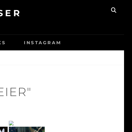
SER
SEAR
KS
INSTAGRAM
EIER"