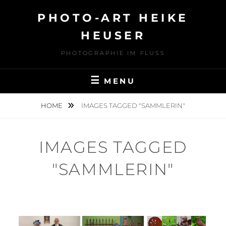
Skip
PHOTO-ART HEIKE
to
content
HEUSER
PHOTOGRAPHIE IM FLUSS
MENU
HOME
IMAGES TAGGED "SAMMLERIN"
IMAGES TAGGED
"SAMMLERIN"