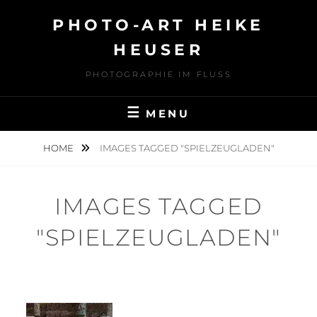
Skip
PHOTO-ART HEIKE
to
content
HEUSER
PHOTOGRAPHIE IM FLUSS
MENU
HOME
IMAGES TAGGED "SPIELZEUGLADEN"
IMAGES TAGGED
"SPIELZEUGLADEN"