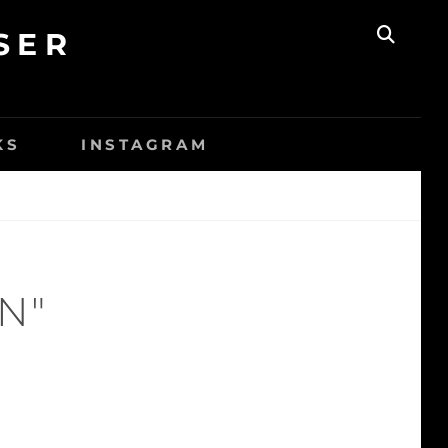
SER
SEAR
KS
INSTAGRAM
N"