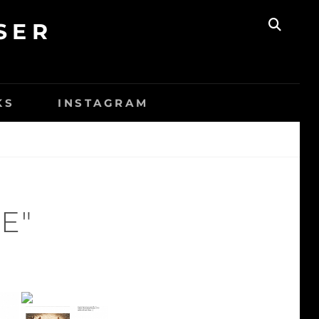
SER
SEAR
KS
INSTAGRAM
E"