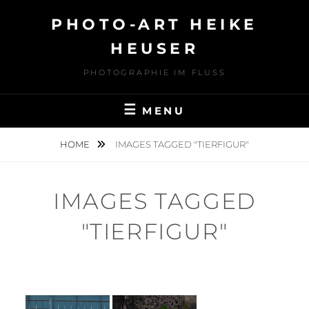
Skip
PHOTO-ART HEIKE
to
content
HEUSER
PHOTOGRAPHIE IM FLUSS
MENU
HOME
IMAGES TAGGED "TIERFIGUR"
IMAGES TAGGED
"TIERFIGUR"