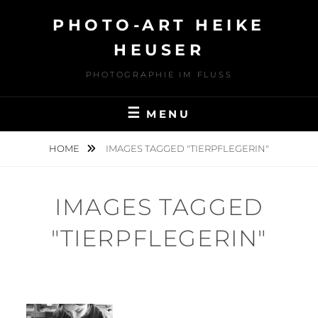
Skip
PHOTO-ART HEIKE
to
content
HEUSER
PHOTOGRAPHIE IM FLUSS
MENU
HOME
IMAGES TAGGED "TIERPFLEGERIN"
IMAGES TAGGED
"TIERPFLEGERIN"