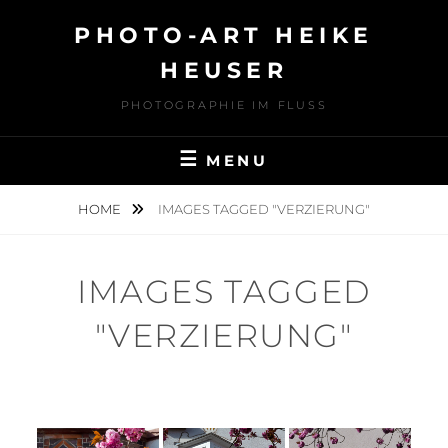
Skip
PHOTO-ART HEIKE
to
content
HEUSER
PHOTOGRAPHIE IM FLUSS
MENU
HOME
IMAGES TAGGED "VERZIERUNG"
IMAGES TAGGED
"VERZIERUNG"