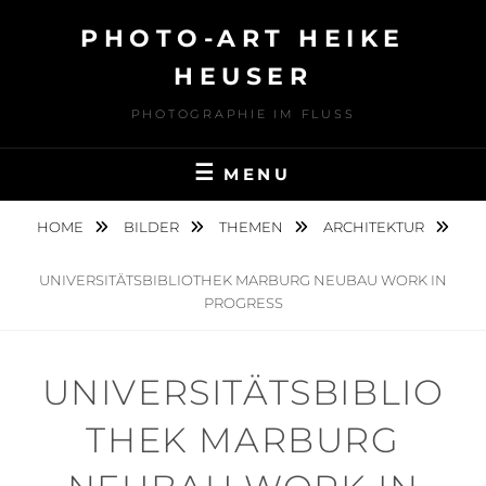
Skip
PHOTO-ART HEIKE
to
content
HEUSER
PHOTOGRAPHIE IM FLUSS
MENU
HOME
BILDER
THEMEN
ARCHITEKTUR
UNIVERSITÄTSBIBLIOTHEK MARBURG NEUBAU WORK IN
PROGRESS
UNIVERSITÄTSBIBLIO
THEK MARBURG