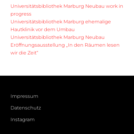
Universitätsbibliothek Marburg Neubau work in
progress
Universitätsbibliothek Marburg ehemalige
Hautklinik vor dem Umbau
Universitätsbibliothek Marburg Neubau
Eröffnungsausstellung „In den Räumen lesen
wir die Zeit“
Impressum
Datenschutz
Instagram